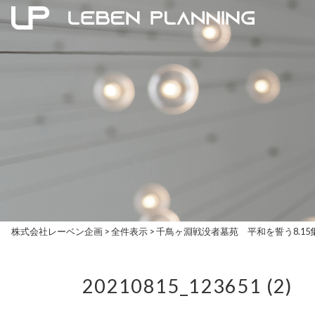
株式会社レーベン企画
>
全件表示
>
千鳥ヶ淵戦没者墓苑 平和を誓う8.15
20210815_123651 (2)