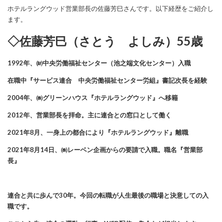
ホテルラングウッド営業部長の佐藤芳巳さんです。以下経歴をご紹介し
ます。
◇佐藤芳巳（さとう よしみ）55歳
1992年、㈶中央労働福祉センター（池之端文化センター）入職
在職中『サービス連合 中央労働福祉センター労組』書記次長を経験
2004年、㈱グリーンハウス『ホテルラングウッド』へ移籍
2012年、営業部長を拝命。主に連合との窓口として働く
2021年8月、一身上の都合により『ホテルラングウッド』離職
2021年8月14日、㈱レーベン企画からの要請で入職。職名『営業部
長』
連合と共に歩んで30年。今回の転職が人生最後の職場と決意しての入
職です。