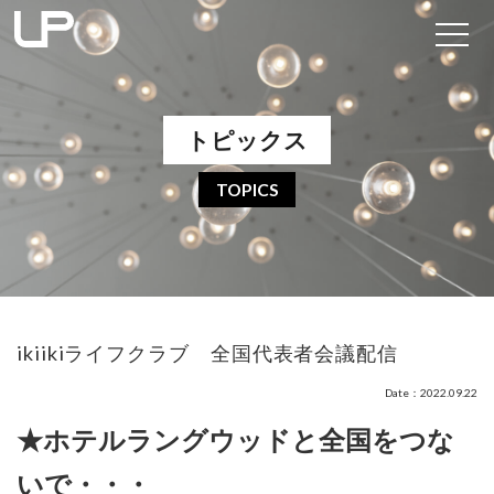
トピックス
TOPICS
ikiikiライフクラブ 全国代表者会議配信
Date：2022.09.22
★ホテルラングウッドと全国をつな
いで・・・