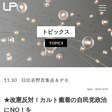
トピックス
TOPICS
11.30 日比谷野音集会＆デモ
Date：2022.12.01
★改憲反対！カルト癒着の自民党政治
にNO！を