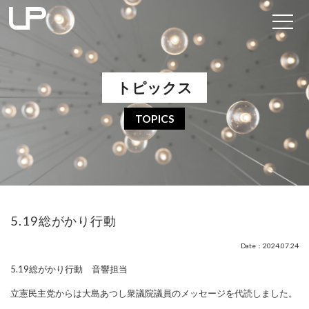
トピックス
TOPICS
5.19総がかり行動
Date：2024.07.24
5.19総がかり行動 音響担当
立憲民主党からは大島あつし衆議院議員のメッセージを代読しました。