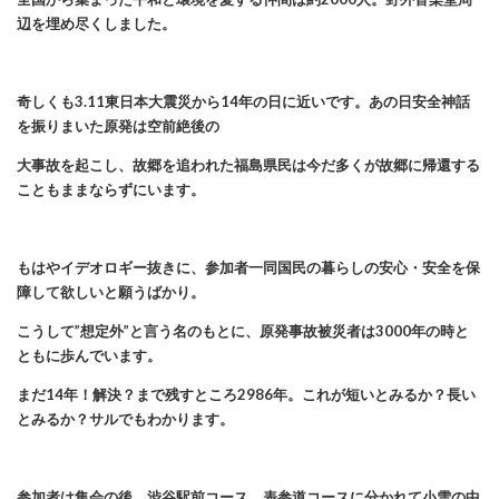
辺を埋め尽くしました。
奇しくも3.11東日本大震災から14年の日に近いです。あの日安全神話
を振りまいた原発は空前絶後の
大事故を起こし、
故郷を追われた福島県民は今だ多くが故郷に帰還する
こともままならずにいます。
もはやイデオロギー抜きに、参加者一同国民の暮らしの安心・安全を保
障して欲しいと願うばかり。
こうして”想定外”と言う名のもとに、原発事故被災者は3000年の時と
ともに歩んでいます。
まだ14年！解決？まで残すところ2986年。これが短いとみるか？長い
とみるか？サルでもわかります。
参加者は集会の後、渋谷駅前コース、表参道コースに分かれて小雪の中