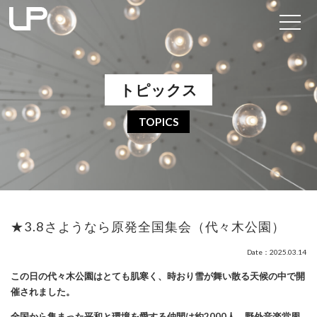
トピックス
TOPICS
★3.8さようなら原発全国集会（代々木公園）
Date：2025.03.14
この日の代々木公園はとても肌寒く、時おり雪が舞い散る天候の中で開
催されました。
全国から集まった平和と環境を愛する仲間は約2000人。野外音楽堂周