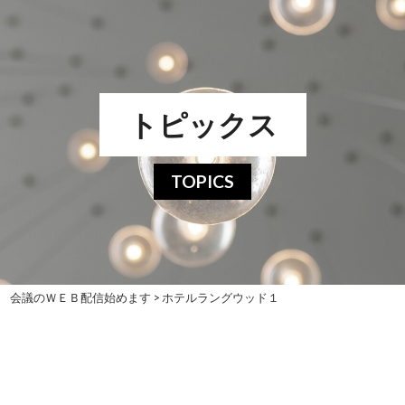
トピックス
TOPICS
ッド 会議のＷＥＢ配信始めます
>
ホテルラングウッド１